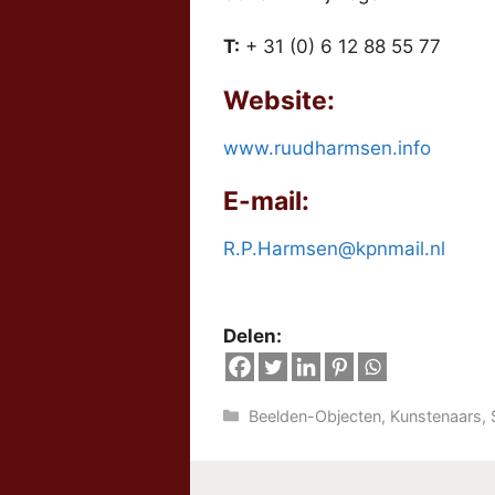
T:
+ 31 (0) 6 12 88 55 77
Website:
www.ruudharmsen.info
E-mail:
R.P.Harmsen@kpnmail.nl
Delen:
Categorieën
Beelden-Objecten
,
Kunstenaars
,