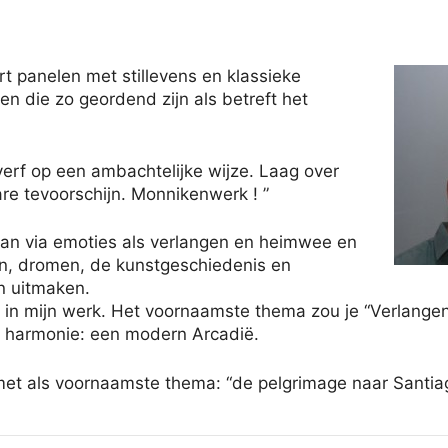
t panelen met stillevens en klassieke
n die zo geordend zijn als betreft het
verf op een ambachtelijke wijze. Laag over
re tevoorschijn. Monnikenwerk ! ”
an via emoties als verlangen en heimwee en
ën, dromen, de kunstgeschiedenis en
n uitmaken.
rol in mijn werk. Het voornaamste thema zou je “Verlan
 harmonie: een modern Arcadië.
met als voornaamste thema: “de pelgrimage naar Santia