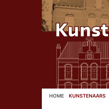
Ga
naar
de
inhoud
HOME
KUNSTENAARS