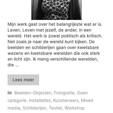
Mijn werk gaat over het belangrijkste wat er is.
Leven. Leven met jezelf, de ander, in een
wereld. Het werk is zowel poëtisch als kritisch.
Net zoals je naar de wereld kunt kijken. De
beelden en schilderijen gaan over kwetsbare
wezens en kwetsbare werelden die ook sterk
en licht zijn. Ik meng verschillende werelden,
die …
Lees meer
Categorieën
Beelden-Objecten
,
Fotografie
,
Geen
categorie
,
Installaties
,
Kunstenaars
,
Mixed
media
,
Schilderijen
,
Textiel
,
Workshop