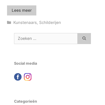
Lees meer
Categorieën
Kunstenaars
,
Schilderijen
Zoek
naar:
Social media
Categorieën