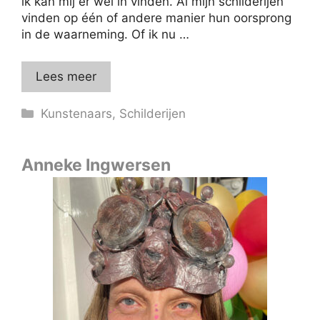
ik kan mij er wel in vinden. Al mijn schilderijen
vinden op één of andere manier hun oorsprong
in de waarneming. Of ik nu …
Lees meer
Categorieën
Kunstenaars
,
Schilderijen
Anneke Ingwersen