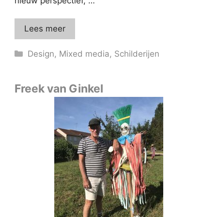
nieuw perspectief, …
Lees meer
Categorieën
Design
,
Mixed media
,
Schilderijen
Freek van Ginkel