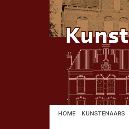
Ga
naar
de
inhoud
HOME
KUNSTENAARS