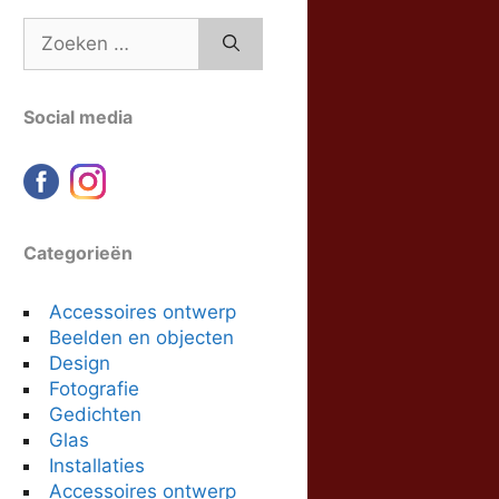
Zoek
naar:
Social media
Categorieën
Accessoires ontwerp
Beelden en objecten
Design
Fotografie
Gedichten
Glas
Installaties
Accessoires ontwerp