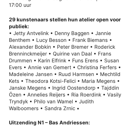
17:00 uur
29 kunstenaars stellen hun atelier open voor
publiek:
• Jetty Antvelink • Denny Baggen • Jannie
Benthem • Lucy Besson • Frank Biemans •
Alexander Bobkin • Peter Bremer • Roderick
Brenninckmeijer • Quirine van Daal • Frans
Drummen • Karin Elfrink • Funs Erens • Susan
Evers • Annie van Gemert • Christina Ferfers •
Madeleine Jansen • Ruud Harmsen • Mechtild
Kets • Theodora Kotsi-Felici • Maria Megens •
Janske Megens • Ingrid Oostendorp • Tajddin
Özen • Annelies Reijers • Ria Roerdink • Vasily
Tryndyk • Philo van Wamel • Judith
Walboomers • Sandra Zrnic •
Uitzending N1 – Bas Andriessen: